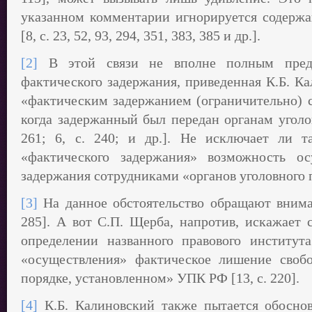
указанном комментарии игнорируется содерж
[8, с. 23, 52, 93, 294, 351, 383, 385 и др.].
[2]
В этой связи не вполне полным предст
фактического задержания, приведенная К.Б. К
«фактическим задержанием (ограничительно) с
когда задержанный был передан органам уголов
261; 6, с. 240; и др.]. Не исключает ли т
«фактического задержания» возможность ос
задержания сотрудниками «органов уголовного 
[3]
На данное обстоятельство обращают вниман
285]. А вот С.П. Щерба, напротив, искажает 
определении названного правового института
«осуществления» фактическое лишение своб
порядке, установленном» УПК РФ [13, с. 220].
[4]
К.Б. Калиновский также пытается обоснова