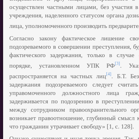
осуществлен частными лицами, без участия в
учреждения, наделенного статусом органа дозн
лица, уполномоченного производить предварите
Согласно закону фактическое лишение сво
подозреваемого в совершении преступления, б
фактического задержания, только в случае 
[3]
порядке, установленном УПК РФ
. Ука
[4]
распространяется на частных лиц
. Б.Т. Б
задержания подозреваемого следует считат
управомоченного должностного лица гр
задерживается по подозрению в преступлени
между сотрудником правоохранительного о
возникает правоотношение, глубинный смысл к
что гражданин утрачивает свободу» [1, с. 128].
Однако существует и иная точка зрения. Так,