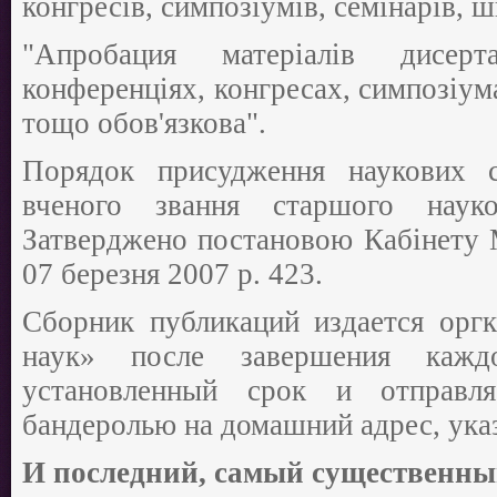
конгресів, симпозіумів, семінарів, ш
"Апробация матеріалів дисер
конференціях, конгресах, симпозіум
тощо обов'язкова".
Порядок присудження наукових с
вченого звання старшого науков
Затверджено постановою Кабінету М
07 березня 2007 р. 423.
Сборник публикаций издается орг
наук» после завершения кажд
установленный срок и отправля
бандеролью на домашний адрес, указ
И последний, самый существенны