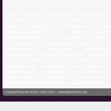
mail, science, webmoney, адъюнктура
аспирантура, вак, диссертация, доктор, з
защита, кандидат, конференции, конф
международный, наук, наука, наукови
научнопрактических, научные, научно
практические конференции, научный, на
опубликовать, оргкомитет, оргкомитет
политология, право, психология, публикац
тези, украина, участие, филология, 
юридический, материалы, научно практиче
практическая конференция работы, 
практическая конференция, научная практич
практическая конференция, академия наук
Copyright Пантюх Ю.Ф.© 2010-2017 -
contact@aim2013.org