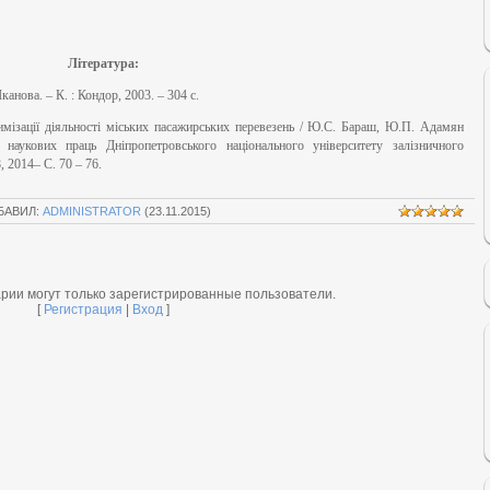
Література:
нова. – К. : Кондор, 2003. – 304 с.
мізації діяльності міських пасажирських перевезень / Ю.С. Бараш, Ю.П. Адамян
наукових праць Дніпропетровського національного університету залізничного
, 2014– С. 70 – 76.
БАВИЛ:
ADMINISTRATOR
(23.11.2015)
рии могут только зарегистрированные пользователи.
[
Регистрация
|
Вход
]