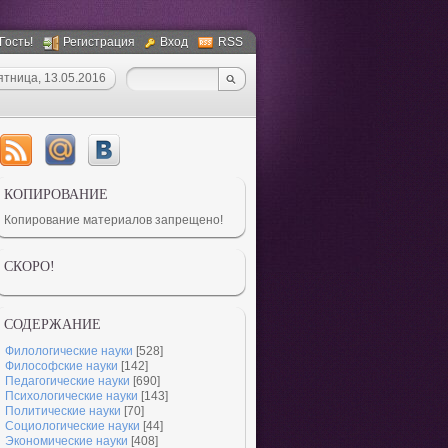
Гость!
Регистрация
Вход
RSS
ятница, 13.05.2016
КОПИРОВАНИЕ
Копирование материалов запрещено!
СКОРО!
СОДЕРЖАНИЕ
Филологические науки
[528]
Философские науки
[142]
Педагогические науки
[690]
Психологические науки
[143]
Политические науки
[70]
Социологические науки
[44]
Экономические науки
[408]