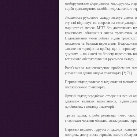
необґрунтоване формування маршрутних мер
водіїв транспортних засобів; недосконалість та
Зношеність рухомого складу знижує рівень те
ступені підвищує як витрати на експлуатацію
маршрутної мережі МПТ без достатнього на
транспорту, збільшення числа транзитних м
Недотримання умов роботи водіїв транспорт
населення та безпеки перевезень. Недоскона
заниження тарифів на проїзд, що, в першому 
другому, – на якості та безпеці перевезень вн
технічного обслуговування рухомого складу.
Розв'язанню вищенаведених проблемних пита
управління даним видом транспорту [2; 71].
Перший підхід полягає у відновленні монополі
пасажирського транспорту.
Другий підхід передбачає створення певної о
декількох великих перевізників, відповіда
прийнятних з погляду пасажирів.
Третій підхід, спроба реалізації якого спо
власникам частини міських пасажирських перев
Переваги першого і другого підходів полягаю
наслідок, доступність тарифів, якості обслуго