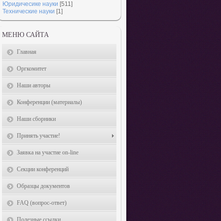
Юридичесике науки
[511]
Технические науки
[1]
МЕНЮ САЙТА
Главная
Оргкомитет
Наши авторы
Конференции (материалы)
Наши сборники
Принять участие!
Заявка на участие on-line
Секции конференций
Образцы документов
FAQ (вопрос-ответ)
Полезные ссылки