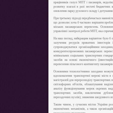
працівників галузі МПТ і пасажирів, недолік
розвитку взагалі в разі нестачі бюджетних 
оновлення парку рухомого складу і дотування 
При третьому підході передбачається наявніст
що дозволяє хоча б частково вирішити пробл
міських пасажирських перевезень. Основною
управлінні і контролі роботи МПТ, яка спричи
На наш погляд, найкращим варіантом було б об
залучення ресурсів приватних інвесторів
супроводжуватися організаційними заходами
конкурентоспроможних пасажирських перевезе
мінімальних соціальних транспортних стандар
засобів на основі економічного (інвестиці
перевезення пільгового контингенту пасажирів
Основними технологічними заходами можуть 
вдосконалення транспортної мережі міста 
магістралей для перерозподілу транспортних п
світлофорних об'єктів, облаштування виді
аналізу функціонування мереж окремих видів
транспортних засобів, виключення дублюв
пересадочних вузлів); зниження шкідливого в
Таким чином, у сучасних містах України ро
економічних механізмів, а також організац