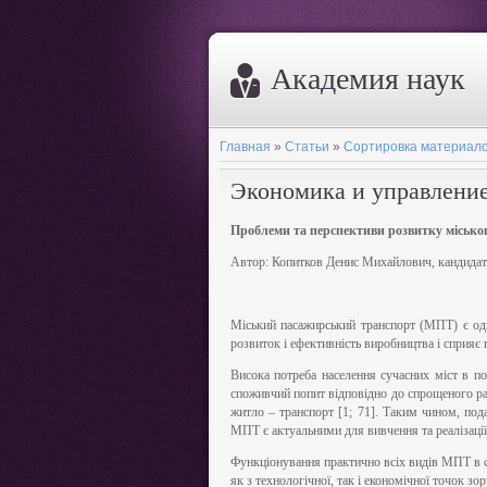
Академия наук
Главная
»
Статьи
»
Сортировка материало
Экономика и управлени
Проблеми та перспективи розвитку місько
Автор: Копитков Денис Михайлович, кандидат 
Міський пасажирський транспорт (МПТ) є одн
розвиток і ефективність виробництва і сприяє
Висока потреба населення сучасних міст в п
споживчий попит відповідно до спрощеного ран
житло – транспорт [1; 71]. Таким чином, под
МПТ є актуальними для вивчення та реалізації
Функціонування практично всіх видів МПТ в с
як з технологічної, так і економічної точок зо