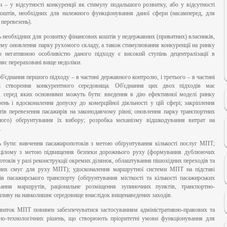
и – у відсутності конкуренції як стимулу подальшого розвитку, або у відсутності
коштів, необхідних для належного функціонування даної сфери (насамперед, для
перевезень).
ь необхідних для розвитку фінансових коштів у недержавних (приватних) власників,
ему оновлення парку рухомого складу, а також стимулювання конкуренції на ринку
 негативною особливістю даного підходу є високий ступінь децентралізації в
няє перераховані вище недоліки.
'єднання першого підходу – в частині державного контролю, і третього – в частині
 і створення конкурентного середовища. Об'єднання цих двох підходів має
, серед яких основними можуть бути: введення в дію ефективної моделі ринку
нь і вдосконалення допуску до комерційної діяльності у цій сфері; закріплення
тів перевезення пасажирів на законодавчому рівні; оновлення парку транспортних
йного) обґрунтування їх вибору; розробка механізму відшкодування витрат на
.
бути: вивчення пасажиропотоків з метою обґрунтування кількості послуг МПТ;
в цілому з метою підвищення безпеки дорожнього руху (формування дублюючих
отоків у разі реконструкції окремих ділянок, облаштування пішохідних переходів та
лених смуг для руху МПТ); удосконалення маршрутної системи МПТ на підставі
 пасажирського транспорту (обґрунтування місткості та кількості пасажирських
ання маршрутів, раціональне розміщення зупиночних пунктів, транспортно-
пливу на навколишнє середовище внаслідок вищенаведених заходів.
звиток МПТ повинен забезпечуватися застосуванням адміністративно-правових та
ійно-технологічних рішень, що створюють пріоритетні умови функціонування для