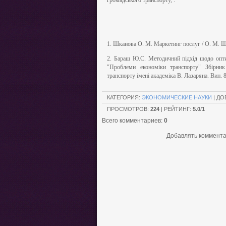
громадського транспорту, .
1. Шканова О. М. Маркетинг послуг / О. М. Шка
2. Бараш Ю.С. Методичний підхід щодо опти
"Проблеми економіки транспорту" Збірник 
транспорту імені академіка В. Лазаряна. Вип. 8
КАТЕГОРИЯ:
ЭКОНОМИЧЕСКИЕ НАУКИ
| ДО
ПРОСМОТРОВ:
224
| РЕЙТИНГ:
5.0
/
1
Всего комментариев:
0
Добавлять коммента