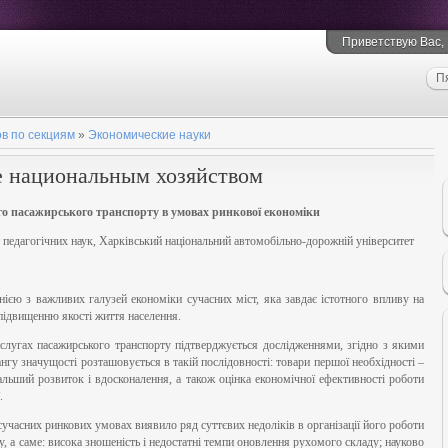
Приветствую Вас, 
П
в по секциям
»
Экономические науки
е национальным хозяйством
го пасажирського транспорту
в умовах ринкової економіки
педагогічних наук, Харківський національний автомобільно-дорожній університет
ією з важливих галузей економіки сучасних міст, яка завдає істотного впливу на
 підвищенню якості життя населення.
ослугах пасажирського транспорту підтверджується дослідженнями, згідно з якими
гу значущості розташовується в такій послідовності: товари першої необхідності –
альший розвиток і вдосконалення, а також оцінка економічної ефективності роботи
.
учасних ринкових умовах виявило ряд суттєвих недоліків в організації його роботи
ру, а саме: висока зношеність і недостатні темпи оновлення рухомого складу; науково