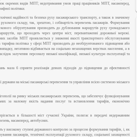
еж окремих видів МПТ; недотримання умов праці працівників МПТ, насамперед,
рифної політики.
хнічної надійності та безпеки руху пасажирського транспорту, а також в значному
 рухомого складу, так, зрештою, і собівартість перевезень пасажирів. Формування
укового обґрунтування призводить до дублювання маршрутів руху громадського
аршрутів, що проходять через центри міст, перевантаженні дорожньої мережі.
них засобів МПТ проявляється у зниженні якості транспортного обслуговування
ла тарифна політика у сфері МПТ призводить до необґрунтованого підвищення або
випадку, негативно відбивається на соціально незахищених верствах населення, а в
аслідок залучення персоналу низької кваліфікації, низької культури експлуатації та
нь мала б сприяти реалізація деяких підходів до підвищення до ефективності
ї держави на міські пасажирські перевезення та управління всією системою міського
лігополії на ринку міських пасажирських перевезень, що забезпечує функціонування
льних за належну якість надання послуг та встановлення тарифів, економічно
стерігається в більшості міст сучасної України, полягає в передачі недержавним
езень, насамперед, автобусних.
ть у високому ступені державного контролю за процесом формування тарифів, і, як
вування пасажирів, технічної експлуатації рухомого складу, соціальної захищеності