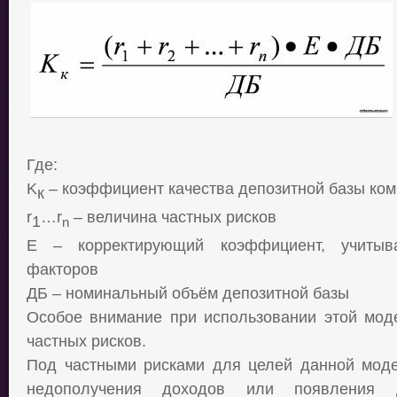
Где:
K
– коэффициент качества депозитной базы ком
к
r
…
r
– величина частных рисков
1
n
E
– корректирующий коэффициент, учиты
факторов
ДБ – номинальный объём депозитной базы
Особое внимание при использовании этой моде
частных рисков.
Под частными рисками для целей данной моде
недополучения доходов или появления д