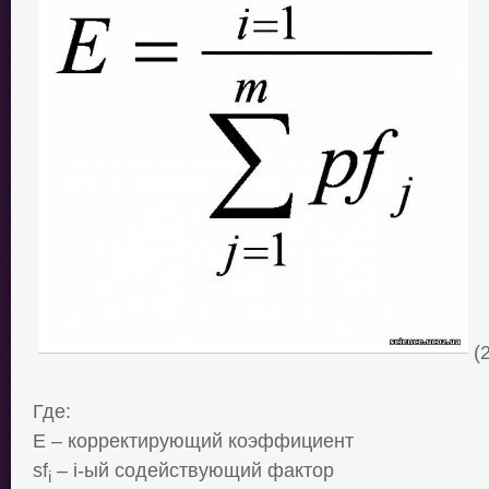
(
Где:
Е – корректирующий коэффициент
sf
–
i
-ый содействующий фактор
i