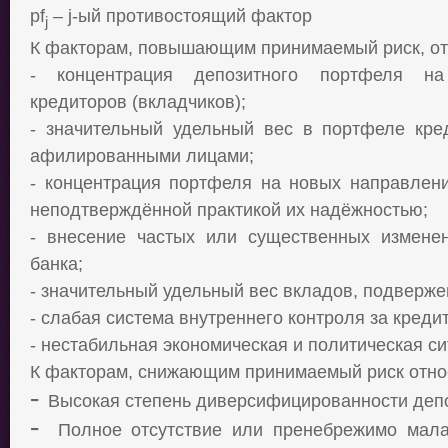
pf
–
j
-ый противостоящий фактор
j
К факторам, повышающим принимаемый риск, от
-
концентрация депозитного портфеля на
кредиторов (вкладчиков);
-
значительный удельный вес в портфеле кред
афилированными лицами;
-
концентрация портфеля на новых направлени
неподтверждённой практикой их надёжностью;
-
внесение частых или существенных измене
банка;
- значительный
удельный вес вкладов, подверже
-
слабая система внутреннего контроля за креди
-
нестабильная экономическая и политическая си
К факторам, снижающим принимаемый риск отно
-
Высокая степень диверсифицированности депо
-
Полное отсутствие или пренебрежимо мала