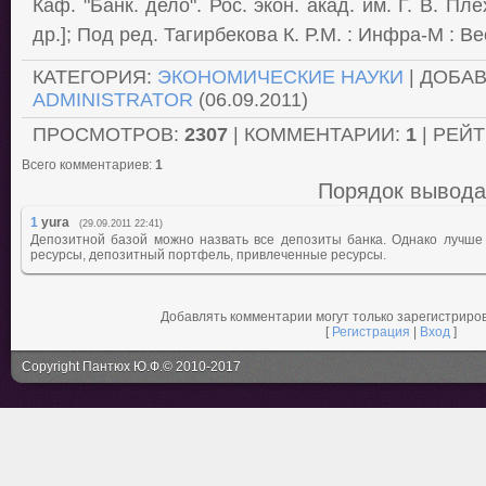
Каф. "Банк. дело". Рос. экон. акад. им. Г. В. Пл
др.]; Под ред. Тагирбекова К. Р.М. : Инфра-М : В
КАТЕГОРИЯ:
ЭКОНОМИЧЕСКИЕ НАУКИ
| ДОБАВ
ADMINISTRATOR
(06.09.2011)
ПРОСМОТРОВ:
2307
| КОММЕНТАРИИ:
1
| РЕЙ
Всего комментариев:
1
Порядок вывода
1
yura
(29.09.2011 22:41)
Депозитной базой можно назвать все депозиты банка. Однако лучше
ресурсы, депозитный портфель, привлеченные ресурсы.
Добавлять комментарии могут только зарегистриро
[
Регистрация
|
Вход
]
Copyright Пантюх Ю.Ф.© 2010-2017