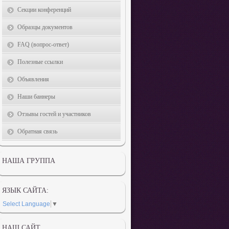
Секции конференций
Образцы документов
FAQ (вопрос-ответ)
Полезные ссылки
Объявления
Наши баннеры
Отзывы гостей и участников
Обратная связь
НАША ГРУППА
ЯЗЫК САЙТА:
Select Language
▼
НАШ САЙТ