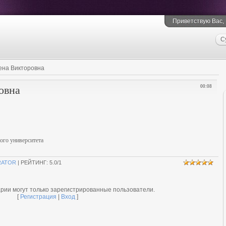
Приветствую Вас, 
С
ена Викторовна
овна
00:08
ого университета
RATOR
| РЕЙТИНГ:
5.0
/
1
рии могут только зарегистрированные пользователи.
[
Регистрация
|
Вход
]