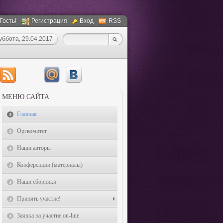
Гость!
Регистрация
Вход
RSS
уббота, 29.04.2017
МЕНЮ САЙТА
Главная
Оргкомитет
Наши авторы
Конференции (материалы)
Наши сборники
Принять участие!
Заявка на участие on-line